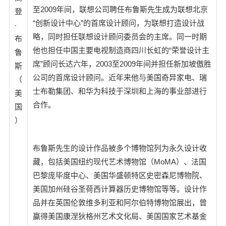
至2009年间，联想公司聘任布鲁斯先生成为联想北京
登
“创新设计中心”的首席设计顾问，为联想打造设计战
·
略，同时担任联想设计顾问委员会的主席。同一时期
布
他也担任中国主要电视制造商四川长虹的“荣誉设计主
鲁
席”顾问长达六年，2003至2009年间并担任新加坡傲胜
斯
公司的首席设计顾问。近年来他与美国奇异家电、瑞
（
士布勒集团、和华为科技于深圳和上海的事业部进行
美
合作。
国
）
布鲁斯先生的设计作品被多个博物馆列为永久设计收
藏，包括美国纽约现代艺术博物馆（MoMA）、法国
巴黎庞毕度中心、美国华盛顿特区史密森尼博物院、
美国加州硅谷圣荷西计算器历史博物馆等等。设计作
品并在英国伦敦维多利亚和阿尔伯特博物馆展出，曾
赢得美国康涅狄格州艺术文化局、美国国家艺术基金