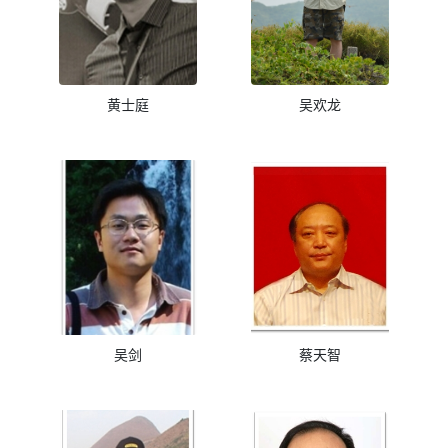
黄士庭
吴欢龙
吴剑
蔡天智