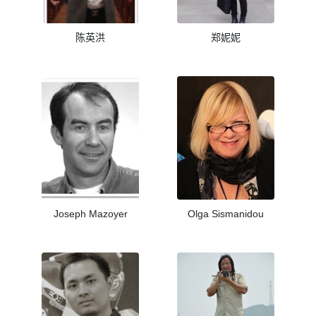
陈英洪
郑妮妮
Joseph Mazoyer
Olga Sismanidou