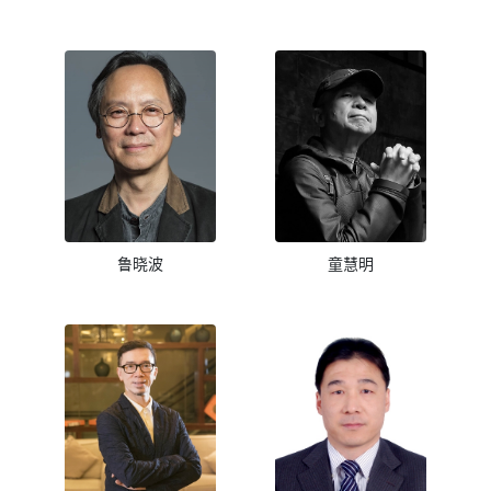
鲁晓波
童慧明