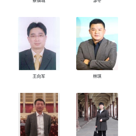
蔡镇城
邹冬
王向军
林琪