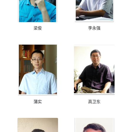
梁俊
李永强
蒲实
高卫东